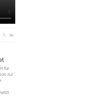
et
n für
ion zur
e
setzt