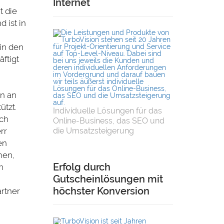
Internet
t die
 ist in
 in den
ftigt
n an
ützt.
Individuelle Lösungen für das
uch
Online-Business, das SEO und
rr
die Umsatzsteigerung
en
men,
Erfolg durch
n
Gutscheinlösungen mit
höchster Konversion
rtner