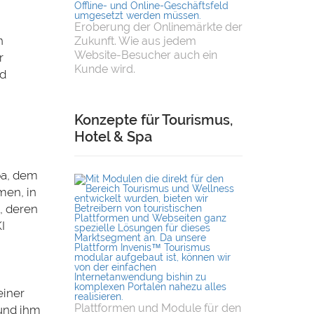
Eroberung der Onlinemärkte der
n
Zukunft. Wie aus jedem
Website-Besucher auch ein
r
Kunde wird.
nd
Konzepte für Tourismus,
Hotel & Spa
pa, dem
men, in
, deren
I
einer
Plattformen und Module für den
 und ihm