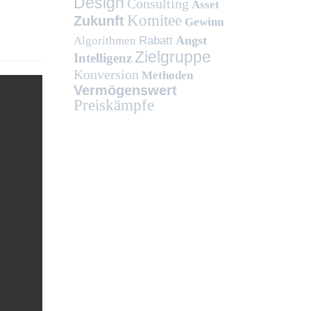
Design
Consulting
Asset
Komitee
Zukunft
Gewinn
Angst
Algorithmen
Rabatt
Zielgruppe
Intelligenz
Konversion
Methoden
Vermögenswert
Preiskämpfe