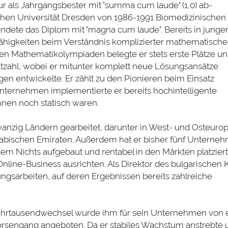
 als Jahrgangsbester mit "summa cum laude" (1,0) ab-
schen Universität Dresden von 1986-1991 Biomedizinischen
dete das Diplom mit "magna cum laude". Bereits in junge
ähigkeiten beim Verständnis komplizierter mathematische
en Mathematikolympiaden belegte er stets erste Plätze u
tzahl, wobei er mitunter komplett neue Lösungsansätze
en entwickelte. Er zählt zu den Pionieren beim Einsatz
n Unternehmen implementierte er bereits hochintelligente
hnen noch statisch waren.
wanzig Ländern gearbeitet, darunter in West- und Osteuro
abischen Emiraten. Außerdem hat er bisher fünf Unterneh
em Nichts aufgebaut und rentabel in den Märkten platziert
nline-Business ausrichten. Als Direktor des bulgarischen K
ungsarbeiten, auf deren Ergebnissen bereits zahlreiche
ahrtausendwechsel wurde ihm für sein Unternehmen von 
örsengang angeboten. Da er stabiles Wachstum anstrebte