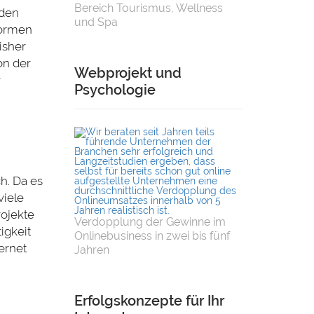
Bereich Tourismus, Wellness
 den
und Spa
formen
isher
on der
Webprojekt und
r
Psychologie
h. Da es
viele
ojekte
Verdopplung der Gewinne im
igkeit
Onlinebusiness in zwei bis fünf
ernet
Jahren
Erfolgskonzepte für Ihr