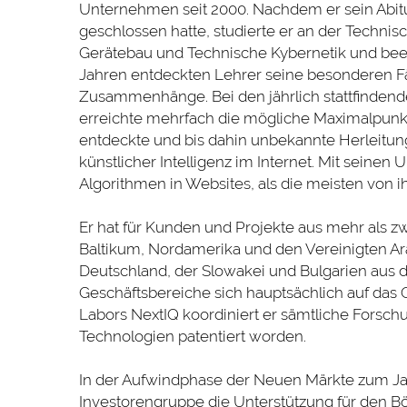
Unternehmen seit 2000. Nachdem er sein Abitur
geschlossen hatte, studierte er an der Techni
Gerätebau und Technische Kybernetik und been
Jahren entdeckten Lehrer seine besonderen F
Zusammenhänge. Bei den jährlich stattfindend
erreichte mehrfach die mögliche Maximalpunk
entdeckte und bis dahin unbekannte Herleitung
künstlicher Intelligenz im Internet. Mit seine
Algorithmen in Websites, als die meisten von i
Er hat für Kunden und Projekte aus mehr als z
Baltikum, Nordamerika und den Vereinigten Ar
Deutschland, der Slowakei und Bulgarien aus d
Geschäftsbereiche sich hauptsächlich auf das O
Labors NextIQ koordiniert er sämtliche Forsch
Technologien patentiert worden.
In der Aufwindphase der Neuen Märkte zum J
Investorengruppe die Unterstützung für den B