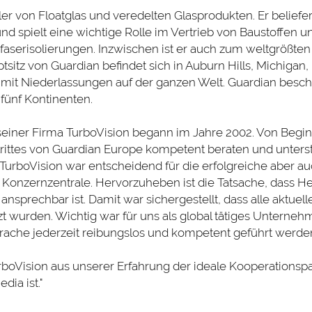
ler von Floatglas und veredelten Glasprodukten. Er beliefer
nd spielt eine wichtige Rolle im Vertrieb von Baustoffen und
faserisolierungen. Inzwischen ist er auch zum weltgrößten
sitz von Guardian befindet sich in Auburn Hills, Michigan,
 mit Niederlassungen auf der ganzen Welt. Guardian beschä
 fünf Kontinenten.
iner Firma TurboVision begann im Jahre 2002. Von Begin
trittes von Guardian Europe kompetent beraten und unterst
 TurboVision war entscheidend für die erfolgreiche aber a
Konzernzentrale. Hervorzuheben ist die Tatsache, dass He
nsprechbar ist. Damit war sichergestellt, dass alle aktuell
 wurden. Wichtig war für uns als global tätiges Unterneh
rache jederzeit reibungslos und kompetent geführt werde
oVision aus unserer Erfahrung der ideale Kooperationspa
dia ist."