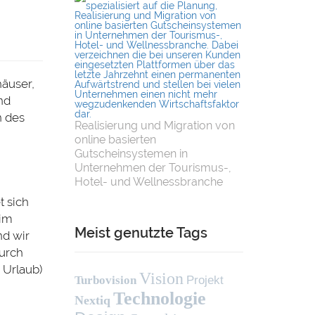
häuser,
nd
n des
Realisierung und Migration von
online basierten
Gutscheinsystemen in
Unternehmen der Tourismus-,
Hotel- und Wellnessbranche
 sich
 im
Meist genutzte Tags
nd wir
urch
 Urlaub)
Vision
Turbovision
Projekt
Technologie
Nextiq