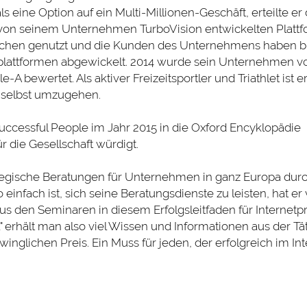
 eine Option auf ein Multi-Millionen-Geschäft, erteilte er
e von seinem Unternehmen TurboVision entwickelten Platt
enschen genutzt und die Kunden des Unternehmens haben b
mplattformen abgewickelt. 2014 wurde sein Unternehmen v
A bewertet. Als aktiver Freizeitsportler und Triathlet ist e
 selbst umzugehen.
cessful People im Jahr 2015 in die Oxford Encyklopädie
 die Gesellschaft würdigt.
ategische Beratungen für Unternehmen in ganz Europa durc
einfach ist, sich seine Beratungsdienste zu leisten, hat er 
den Seminaren in diesem Erfolgsleitfaden für Internetpr
rhält man also viel Wissen und Informationen aus der Tät
glichen Preis. Ein Muss für jeden, der erfolgreich im Int